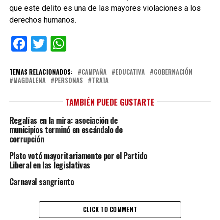
que este delito es una de las mayores violaciones a los
derechos humanos.
Facebook
Twitter
WhatsApp
TEMAS RELACIONADOS:
CAMPAÑA
EDUCATIVA
GOBERNACIÓN
MAGDALENA
PERSONAS
TRATA
TAMBIÉN PUEDE GUSTARTE
Regalías en la mira: asociación de
municipios terminó en escándalo de
corrupción
Plato votó mayoritariamente por el Partido
Liberal en las legislativas
Carnaval sangriento
CLICK TO COMMENT