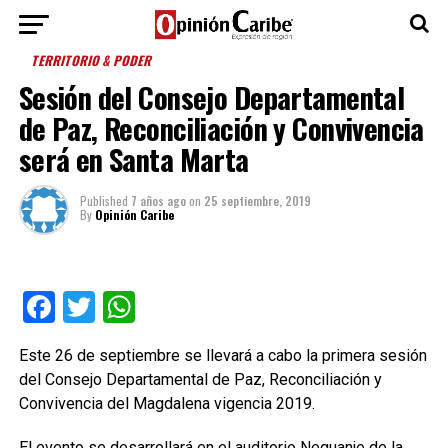
TERRITORIO & PODER
Sesión del Consejo Departamental
de Paz, Reconciliación y Convivencia
será en Santa Marta
Published
7 años ago
on
25 septiembre, 2019
By
Opinión Caribe
Facebook
Twitter
WhatsApp
Este 26 de septiembre se llevará a cabo la primera sesión
del Consejo Departamental de Paz, Reconciliación y
Convivencia del Magdalena vigencia 2019.
El evento se desarrollará en el auditorio Neguanje de la