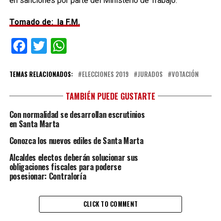
en sanciones por parte del Ministerio de Trabajo.
Tomado de: la F.M.
Facebook
Twitter
WhatsApp
TEMAS RELACIONADOS:
ELECCIONES 2019
JURADOS
VOTACIÓN
TAMBIÉN PUEDE GUSTARTE
Con normalidad se desarrollan escrutinios
en Santa Marta
Conozca los nuevos ediles de Santa Marta
Alcaldes electos deberán solucionar sus
obligaciones fiscales para poderse
posesionar: Contraloría
CLICK TO COMMENT