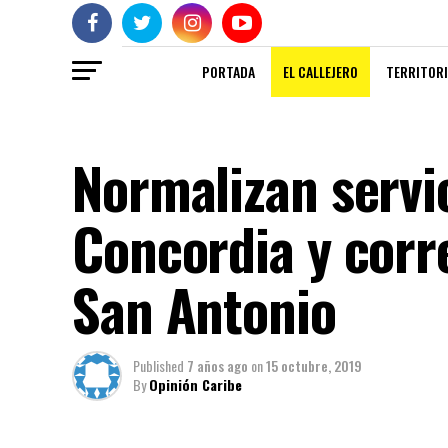
PORTADA
EL CALLEJERO
TERRITORI
Normalizan servi
Concordia y corr
San Antonio
Published
7 años ago
on
15 octubre, 2019
By
Opinión Caribe