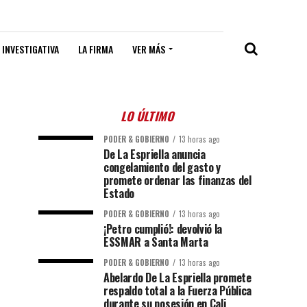
 INVESTIGATIVA
LA FIRMA
VER MÁS
LO ÚLTIMO
PODER & GOBIERNO
13 horas ago
De La Espriella anuncia
congelamiento del gasto y
promete ordenar las finanzas del
Estado
PODER & GOBIERNO
13 horas ago
¡Petro cumplió!: devolvió la
ESSMAR a Santa Marta
PODER & GOBIERNO
13 horas ago
Abelardo De La Espriella promete
respaldo total a la Fuerza Pública
durante su posesión en Cali