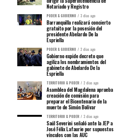
dirigir la Superintendencia de
Notariado y Registro
PODER & GOBIERNO
3 días ago
Barranquilla realizará concierto
gratuito por la posesión del
presidente Abelardo De la
Espriella
PODER & GOBIERNO
2 días ago
Gobierno expide decreto que
agiliza los nombramientos del
gabinete de Abelardo De la
Espriella
TERRITORIO & PODER
2 días ago
Asamblea del Magdalena aprueba
creación de comisión para
preparar el Bicentenario de la
muerte de Simón Bolívar
TERRITORIO & PODER
3 días ago
Saúl Severini señaló ante la JEP a
José Félix Lafaurie por supuestos
vínculos con las AUC