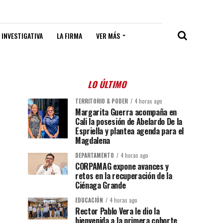
 INVESTIGATIVA
LA FIRMA
VER MÁS
LO ÚLTIMO
TERRITORIO & PODER
4 horas ago
Margarita Guerra acompaña en
Cali la posesión de Abelardo De la
Espriella y plantea agenda para el
Magdalena
DEPARTAMENTO
4 horas ago
CORPAMAG expone avances y
retos en la recuperación de la
Ciénaga Grande
EDUCACIÓN
4 horas ago
Rector Pablo Vera le dio la
bienvenida a la primera cohorte