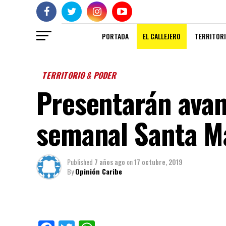
PORTADA
EL CALLEJERO
TERRITORI
TERRITORIO & PODER
Presentarán avan
semanal Santa M
Published
7 años ago
on
17 octubre, 2019
By
Opinión Caribe