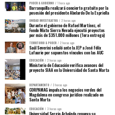
PODER & GOBIERNO
1 hora ago
Barranquilla realizará concierto gratuito por la
posesión del presidente Abelardo De la Espriella
UNIDAD INVESTIGATIVA
2 horas ago
Durante el gobierno de Rafael Martínez, el
Fondo Mixto Sierra Nevada ejecutó proyectos
por más de $351.000 millones (1era entrega)
TERRITORIO & PODER
2 horas ago
Saúl Severini señaló ante la JEP a José Félix
Lafaurie por supuestos vínculos con las AUC
EDUCACIÓN
2 horas ago
Ministerio de Educación verifica avances del
proyecto SIAA en la Universidad de Santa Marta
DEPARTAMENTO
3 horas ago
CORPAMAG impulsa los negocios verdes del
Magdalena en congreso jurídico realizado en
Santa Marta
EDUCACIÓN
3 horas ago
Universidad Sergio Arboleda renueva su