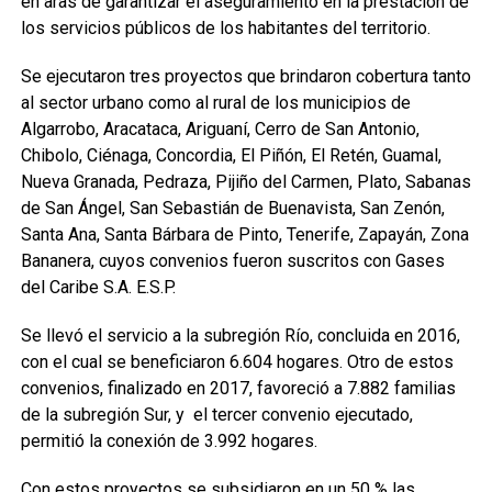
en aras de garantizar el aseguramiento en la prestación de
los servicios públicos de los habitantes del territorio.
Se ejecutaron tres proyectos que brindaron cobertura tanto
al sector urbano como al rural de los municipios de
Algarrobo, Aracataca, Ariguaní, Cerro de San Antonio,
Chibolo, Ciénaga, Concordia, El Piñón, El Retén, Guamal,
Nueva Granada, Pedraza, Pijiño del Carmen, Plato, Sabanas
de San Ángel, San Sebastián de Buenavista, San Zenón,
Santa Ana, Santa Bárbara de Pinto, Tenerife, Zapayán, Zona
Bananera, cuyos convenios fueron suscritos con Gases
del Caribe S.A. E.S.P.
Se llevó el servicio a la subregión Río, concluida en 2016,
con el cual se beneficiaron 6.604 hogares. Otro de estos
convenios, finalizado en 2017, favoreció a 7.882 familias
de la subregión Sur, y el tercer convenio ejecutado,
permitió la conexión de 3.992 hogares.
Con estos proyectos se subsidiaron en un 50 % las