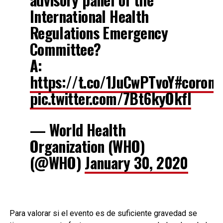
International Health
Regulations Emergency
Committee?
A:
https://t.co/1JuCwPTvoY
#corona
pic.twitter.com/7Bt6kyOkfl
— World Health
Organization (WHO)
(@WHO)
January 30, 2020
Para valorar si el evento es de suficiente gravedad se