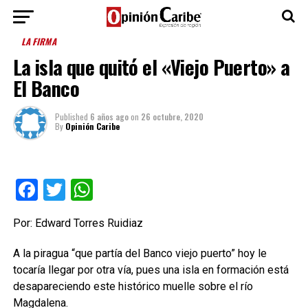
LA FIRMA
La isla que quitó el «Viejo Puerto» a
El Banco
Published
6 años ago
on
26 octubre, 2020
By
Opinión Caribe
Facebook
Twitter
WhatsApp
Por: Edward Torres Ruidiaz
A la piragua “que partía del Banco viejo puerto” hoy le
tocaría llegar por otra vía, pues una isla en formación está
desapareciendo este histórico muelle sobre el río
Magdalena.