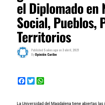
el Diplomado en 
Social, Pueblos, P
Territorios
Published
5 años ago
on
3 abril, 2021
By
Opinión Caribe
Facebook
Twitter
WhatsApp
La Universidad del Magdalena tiene abiertas las 