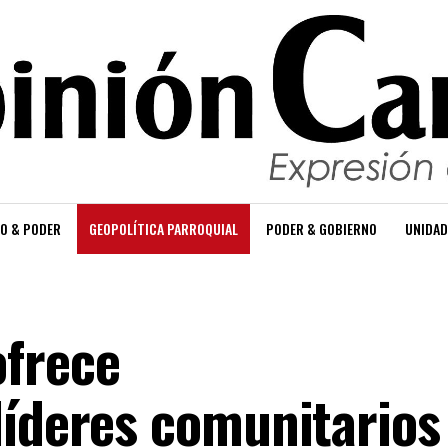
O & PODER
GEOPOLÍTICA PARROQUIAL
PODER & GOBIERNO
UNIDAD
frece
líderes comunitarios