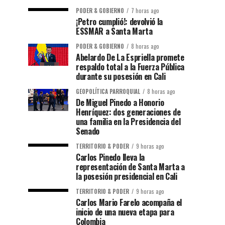
PODER & GOBIERNO
7 horas ago
¡Petro cumplió!: devolvió la
ESSMAR a Santa Marta
PODER & GOBIERNO
8 horas ago
Abelardo De La Espriella promete
respaldo total a la Fuerza Pública
durante su posesión en Cali
GEOPOLÍTICA PARROQUIAL
8 horas ago
De Miguel Pinedo a Honorio
Henríquez: dos generaciones de
una familia en la Presidencia del
Senado
TERRITORIO & PODER
9 horas ago
Carlos Pinedo lleva la
representación de Santa Marta a
la posesión presidencial en Cali
TERRITORIO & PODER
9 horas ago
Carlos Mario Farelo acompaña el
inicio de una nueva etapa para
Colombia