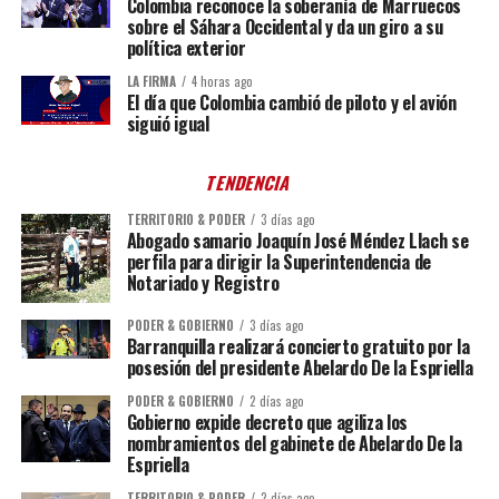
Colombia reconoce la soberanía de Marruecos
sobre el Sáhara Occidental y da un giro a su
política exterior
LA FIRMA
4 horas ago
El día que Colombia cambió de piloto y el avión
siguió igual
TENDENCIA
TERRITORIO & PODER
3 días ago
Abogado samario Joaquín José Méndez Llach se
perfila para dirigir la Superintendencia de
Notariado y Registro
PODER & GOBIERNO
3 días ago
Barranquilla realizará concierto gratuito por la
posesión del presidente Abelardo De la Espriella
PODER & GOBIERNO
2 días ago
Gobierno expide decreto que agiliza los
nombramientos del gabinete de Abelardo De la
Espriella
TERRITORIO & PODER
2 días ago