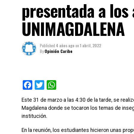
presentada a los
UNIMAGDALENA
Published
4 años ago
on
1 abril, 2022
By
Opinión Caribe
Facebook
Twitter
WhatsApp
Este 31 de marzo a las 4:30 de la tarde, se reali
Magdalena donde se tocaron los temas de insegu
institución.
En la reunión, los estudiantes hicieron unas pr