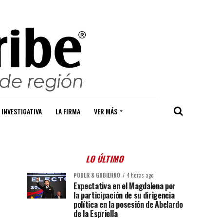
 INVESTIGATIVA
LA FIRMA
VER MÁS
LO ÚLTIMO
PODER & GOBIERNO
4 horas ago
Expectativa en el Magdalena por
la participación de su dirigencia
política en la posesión de Abelardo
de la Espriella