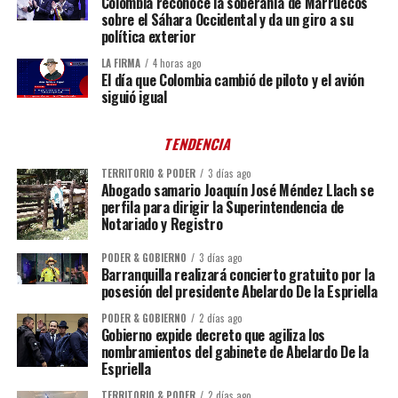
Colombia reconoce la soberanía de Marruecos
sobre el Sáhara Occidental y da un giro a su
política exterior
LA FIRMA
4 horas ago
El día que Colombia cambió de piloto y el avión
siguió igual
TENDENCIA
TERRITORIO & PODER
3 días ago
Abogado samario Joaquín José Méndez Llach se
perfila para dirigir la Superintendencia de
Notariado y Registro
PODER & GOBIERNO
3 días ago
Barranquilla realizará concierto gratuito por la
posesión del presidente Abelardo De la Espriella
PODER & GOBIERNO
2 días ago
Gobierno expide decreto que agiliza los
nombramientos del gabinete de Abelardo De la
Espriella
TERRITORIO & PODER
2 días ago