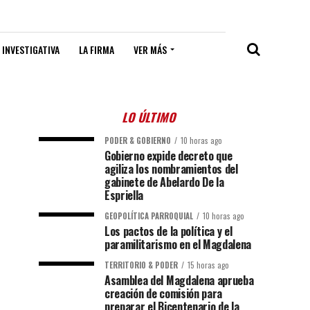
 INVESTIGATIVA
LA FIRMA
VER MÁS
LO ÚLTIMO
PODER & GOBIERNO
10 horas ago
Gobierno expide decreto que
agiliza los nombramientos del
gabinete de Abelardo De la
Espriella
GEOPOLÍTICA PARROQUIAL
10 horas ago
Los pactos de la política y el
paramilitarismo en el Magdalena
TERRITORIO & PODER
15 horas ago
Asamblea del Magdalena aprueba
creación de comisión para
preparar el Bicentenario de la