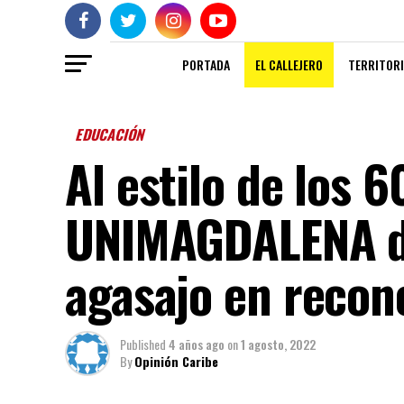
PORTADA
EL CALLEJERO
TERRITORI
EDUCACIÓN
Al estilo de los 
UNIMAGDALENA di
agasajo en recon
Published
4 años ago
on
1 agosto, 2022
By
Opinión Caribe