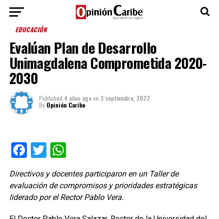
EDUCACIÓN
Evalúan Plan de Desarrollo
Unimagdalena Comprometida 2020-
2030
Published
4 años ago
on
3 septiembre, 2022
By
Opinión Caribe
Facebook
Twitter
WhatsApp
Directivos y docentes participaron en un Taller de
evaluación de compromisos y prioridades estratégicas
liderado por el Rector Pablo Vera.
El Doctor Pablo Vera Salazar, Rector de la Universidad del