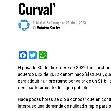
Curval’
Published
3 años ago
on
28 abril, 2023
By
Opinión Caribe
Facebook
Twitter
WhatsApp
El pasado 30 de diciembre de 2022 fue aprobado 
acuerdo 022 de 2022 denominado ‘El Cruval’, que 
para adquirir un préstamo por valor de un $1 billó
desabastecimiento del agua potable.
Hace pocas horas se dio a conocer que en contra
interpuso una demanda de nulidad simple para su 