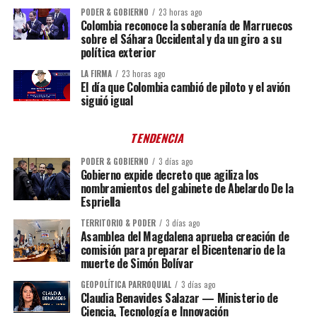
PODER & GOBIERNO
23 horas ago
Colombia reconoce la soberanía de Marruecos
sobre el Sáhara Occidental y da un giro a su
política exterior
LA FIRMA
23 horas ago
El día que Colombia cambió de piloto y el avión
siguió igual
TENDENCIA
PODER & GOBIERNO
3 días ago
Gobierno expide decreto que agiliza los
nombramientos del gabinete de Abelardo De la
Espriella
TERRITORIO & PODER
3 días ago
Asamblea del Magdalena aprueba creación de
comisión para preparar el Bicentenario de la
muerte de Simón Bolívar
GEOPOLÍTICA PARROQUIAL
3 días ago
Claudia Benavides Salazar — Ministerio de
Ciencia, Tecnología e Innovación