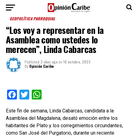
GEOPOLÍTICA PARROQUIAL
“Los voy a representar en la
Asamblea como ustedes lo
merecen”, Linda Cabarcas
Published
3 años ago
on
16 octubre, 2023
By
Opinión Caribe
Facebook
Twitter
WhatsApp
Este fin de semana, Linda Cabarcas, candidata a la
Asamblea del Magdalena, desató emoción entre los
habitantes de Plato y los corregimientos circundantes,
como San José del Purgatorio, durante un reciente