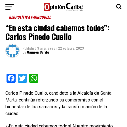
GEOPOLÍTICA PARROQUIAL
“En esta ciudad cabemos todos”:
Carlos Pinedo Cuello
Published
3 años ago
on
22 octubre, 2023
By
Opinión Caribe
Facebook
Twitter
WhatsApp
Carlos Pinedo Cuello, candidato a la Alcaldía de Santa
Marta, continúa reforzando su compromiso con el
bienestar de los samarios y la transformación de la
ciudad.
«¡En esta ciudad cabemos todos! Nuestro movimiento