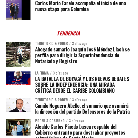
Carlos Mario Farelo acompaña el inicio de una
nueva etapa para Colombia
TENDENCIA
TERRITORIO & PODER
3 días ago
Abogado samario Joaquín José Méndez Llach se
perfila para dirigir la Superintendencia de
Notariado y Registro
LA FIRMA
3 días ago
LA BATALLA DE BOYACÁ Y LOS NUEVOS DEBATES
SOBRE LA INDEPENDENCIA: UNA MIRADA
CRÍTICA DESDE EL CARIBE COLOMBIANO
TERRITORIO & PODER
3 días ago
Camilo Noguera Abello, el samario que asumirá
la dirección del partido Defensores de la Patria
PODER & GOBIERNO
3 días ago
Alcalde Carlos Pinedo busca respaldo del
Gobierno entrante para destrabar proyectos