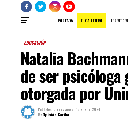
PORTADA
EL CALLEJERO
TERRITORI
EDUCACIÓN
Natalia Bachman
de ser psicóloga 
otorgada por Un
Published
3 años ago
on
19 enero, 2024
By
Opinión Caribe