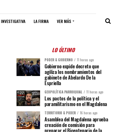
 INVESTIGATIVA
LA FIRMA
VER MÁS
LO ÚLTIMO
PODER & GOBIERNO
11 horas ago
Gobierno expide decreto que
agiliza los nombramientos del
gabinete de Abelardo De la
Espriella
GEOPOLÍTICA PARROQUIAL
11 horas ago
Los pactos de la política y el
paramilitarismo en el Magdalena
TERRITORIO & PODER
16 horas ago
Asamblea del Magdalena aprueba
creación de comisión para
preparar el Bicentenario de la