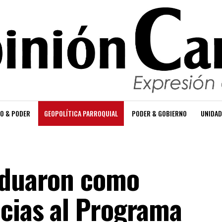
O & PODER
GEOPOLÍTICA PARROQUIAL
PODER & GOBIERNO
UNIDAD
aduaron como
acias al Programa