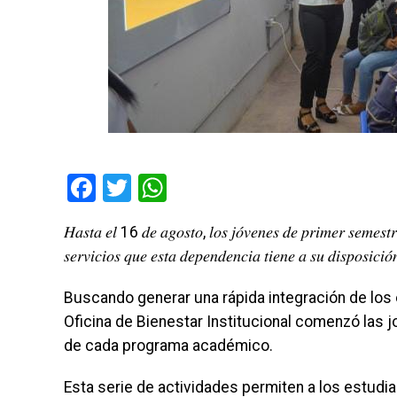
Facebook
Twitter
WhatsApp
𝐻𝑎𝑠𝑡𝑎 𝑒𝑙 16 𝑑𝑒 𝑎𝑔𝑜𝑠𝑡𝑜, 𝑙𝑜𝑠 𝑗𝑜́𝑣𝑒𝑛𝑒𝑠 𝑑𝑒 𝑝𝑟𝑖𝑚𝑒𝑟 𝑠𝑒𝑚𝑒𝑠𝑡𝑟𝑒
𝑠𝑒𝑟𝑣𝑖𝑐𝑖𝑜𝑠 𝑞𝑢𝑒 𝑒𝑠𝑡𝑎 𝑑𝑒𝑝𝑒𝑛𝑑𝑒𝑛𝑐𝑖𝑎 𝑡𝑖𝑒𝑛𝑒 𝑎 𝑠𝑢 𝑑𝑖𝑠𝑝𝑜𝑠𝑖𝑐𝑖
Buscando generar una rápida integración de los e
Oficina de Bienestar Institucional comenzó las
de cada programa académico.
Esta serie de actividades permiten a los estudi