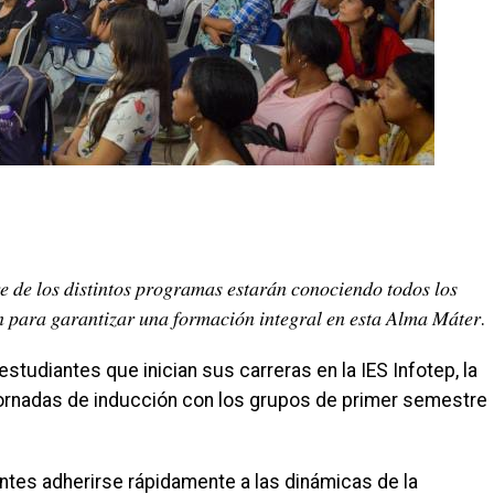
 𝑑𝑒 𝑙𝑜𝑠 𝑑𝑖𝑠𝑡𝑖𝑛𝑡𝑜𝑠 𝑝𝑟𝑜𝑔𝑟𝑎𝑚𝑎𝑠 𝑒𝑠𝑡𝑎𝑟𝑎́𝑛 𝑐𝑜𝑛𝑜𝑐𝑖𝑒𝑛𝑑𝑜 𝑡𝑜𝑑𝑜𝑠 𝑙𝑜𝑠
́𝑛 𝑝𝑎𝑟𝑎 𝑔𝑎𝑟𝑎𝑛𝑡𝑖𝑧𝑎𝑟 𝑢𝑛𝑎 𝑓𝑜𝑟𝑚𝑎𝑐𝑖𝑜́𝑛 𝑖𝑛𝑡𝑒𝑔𝑟𝑎𝑙 𝑒𝑛 𝑒𝑠𝑡𝑎 𝐴𝑙𝑚𝑎 𝑀𝑎́𝑡𝑒𝑟.
studiantes que inician sus carreras en la IES Infotep, la
 jornadas de inducción con los grupos de primer semestre
antes adherirse rápidamente a las dinámicas de la