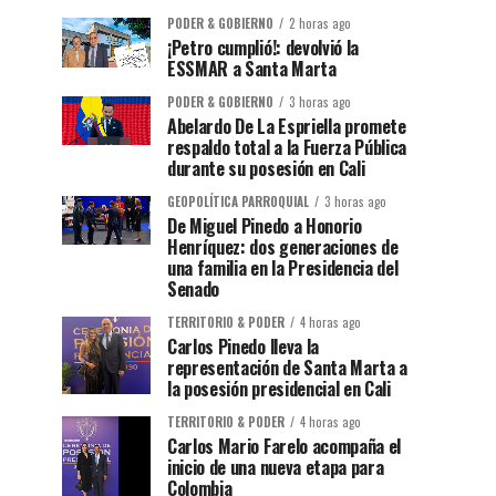
PODER & GOBIERNO
2 horas ago
¡Petro cumplió!: devolvió la
ESSMAR a Santa Marta
PODER & GOBIERNO
3 horas ago
Abelardo De La Espriella promete
respaldo total a la Fuerza Pública
durante su posesión en Cali
GEOPOLÍTICA PARROQUIAL
3 horas ago
De Miguel Pinedo a Honorio
Henríquez: dos generaciones de
una familia en la Presidencia del
Senado
TERRITORIO & PODER
4 horas ago
Carlos Pinedo lleva la
representación de Santa Marta a
la posesión presidencial en Cali
TERRITORIO & PODER
4 horas ago
Carlos Mario Farelo acompaña el
inicio de una nueva etapa para
Colombia