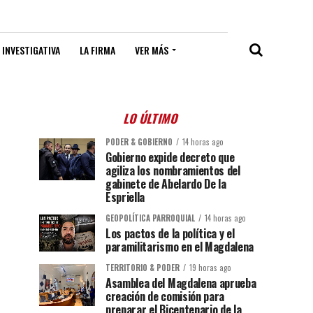
 INVESTIGATIVA
LA FIRMA
VER MÁS
LO ÚLTIMO
PODER & GOBIERNO
14 horas ago
Gobierno expide decreto que
agiliza los nombramientos del
gabinete de Abelardo De la
Espriella
GEOPOLÍTICA PARROQUIAL
14 horas ago
Los pactos de la política y el
paramilitarismo en el Magdalena
TERRITORIO & PODER
19 horas ago
Asamblea del Magdalena aprueba
creación de comisión para
preparar el Bicentenario de la