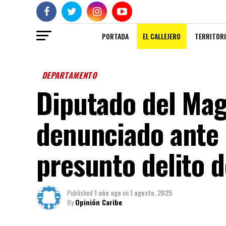
PORTADA
EL CALLEJERO
TERRITORI
DEPARTAMENTO
Diputado del Mag
denunciado ante l
presunto delito d
Published
1 año ago
on
1 agosto, 2025
By
Opinión Caribe