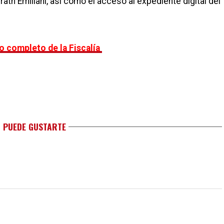
ath Emiliani, así como el acceso al expediente digital del
o completo de la Fiscalía
 PUEDE GUSTARTE