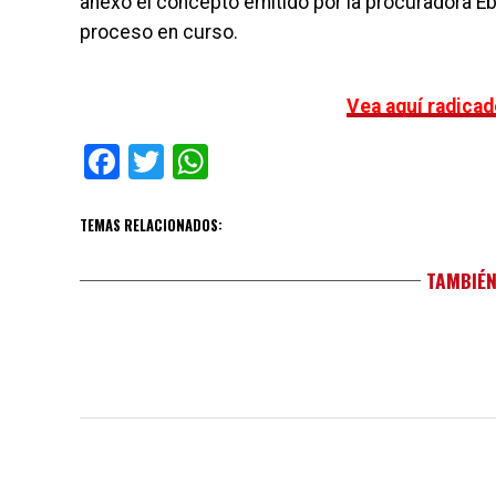
anexó el concepto emitido por la procuradora Ebr
proceso en curso.
Vea aquí radicad
Facebook
Twitter
WhatsApp
TEMAS RELACIONADOS:
TAMBIÉN