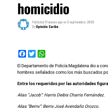
homicidio
Published
11 meses ago
on
3 septiembre, 2025
By
Opinión Caribe
Facebook
Twitter
WhatsApp
El Departamento de Policía Magdalena dio a con
hombres señalados como los más buscados por e
Entre los requeridos por las autoridades figura
Alias “Jacob”: Harris Deibis Charris Fernández.
Alias “Berny”: Berny José Avendaño Orozco.