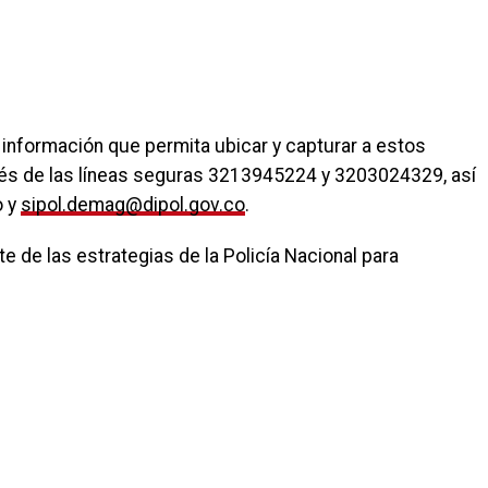
ar información que permita ubicar y capturar a estos
avés de las líneas seguras 3213945224 y 3203024329, así
o y
sipol.demag@dipol.gov.co
.
te de las estrategias de la Policía Nacional para