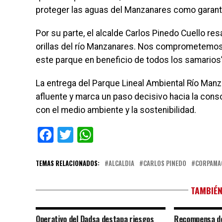
proteger las aguas del Manzanares como garantí
Por su parte, el alcalde Carlos Pinedo Cuello re
orillas del río Manzanares. Nos comprometemos 
este parque en beneficio de todos los samarios”
La entrega del Parque Lineal Ambiental Río Manza
afluente y marca un paso decisivo hacia la co
con el medio ambiente y la sostenibilidad.
Facebook
Twitter
WhatsApp
TEMAS RELACIONADOS:
ALCALDIA
CARLOS PINEDO
CORPAMA
TAMBIÉN
Operativo del Dadsa destapa riesgos
Recompensa de