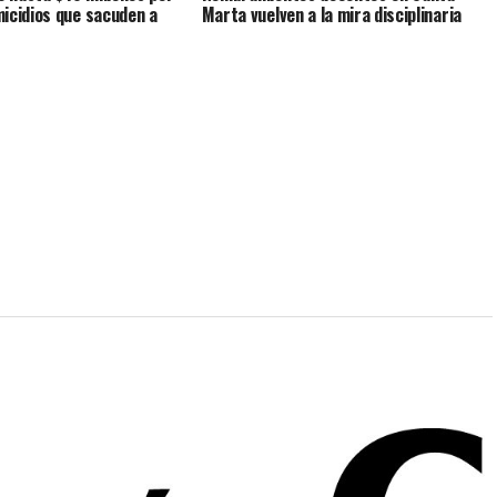
icidios que sacuden a
Marta vuelven a la mira disciplinaria