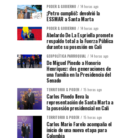
PODER & GOBIERNO
14 horas ago
¡Petro cumplió!: devolvió la
ESSMAR a Santa Marta
PODER & GOBIERNO
14 horas ago
Abelardo De La Espriella promete
respaldo total a la Fuerza Pública
durante su posesión en Cali
GEOPOLÍTICA PARROQUIAL
14 horas ago
De Miguel Pinedo a Honorio
Henríquez: dos generaciones de
una familia en la Presidencia del
Senado
TERRITORIO & PODER
15 horas ago
Carlos Pinedo lleva la
representación de Santa Marta a
la posesión presidencial en Cali
TERRITORIO & PODER
15 horas ago
Carlos Mario Farelo acompaña el
inicio de una nueva etapa para
Colombia