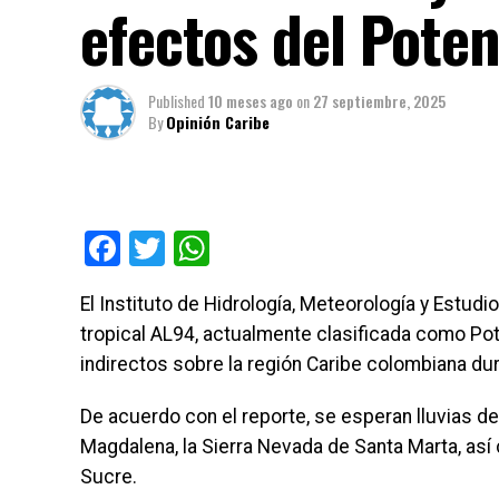
efectos del Poten
Published
10 meses ago
on
27 septiembre, 2025
By
Opinión Caribe
Facebook
Twitter
WhatsApp
El Instituto de Hidrología, Meteorología y Estud
tropical AL94, actualmente clasificada como Po
indirectos sobre la región Caribe colombiana du
De acuerdo con el reporte, se esperan lluvias de
Magdalena, la Sierra Nevada de Santa Marta, así 
Sucre.