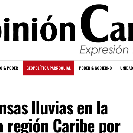
O & PODER
GEOPOLÍTICA PARROQUIAL
PODER & GOBIERNO
UNIDAD
nsas lluvias en la
a región Caribe por