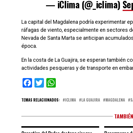
— iClima (@_iclima)
Se
La capital del Magdalena podría experimentar e
ráfagas de viento, especialmente en sectores de l
Nevada de Santa Marta se anticipan acumulados d
época.
En la costa de La Guajira, se esperan también co
actividades pesqueras y de transporte en emb
Facebook
Twitter
WhatsApp
TEMAS RELACIONADOS:
ICLIMA
LA GUAJIRA
MAGDALENA
S
TAMBIÉN