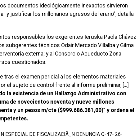
“Estos documentos ideológicamente inexactos sirvieron
 y justificar los millonarios egresos del erario”, detalla
ntos responsables los exgerentes Ieruska Paola Chávez
los subgerentes técnicos Odair Mercado Villalba y Gilma
erventoría externa; y al Consorcio Acueducto Zona
ursos cuestionados.
 tras el examen pericial a los elementos materiales
r el sujeto de control frente al informe preliminar, […]
do la existencia de un Hallazgo Administrativo con
a suma de novecientos noventa y nueve millones
henta y un pesos m/cte ($999.686.381,00)” y ordena el
ompetentes.
_N ESPECIAL DE FISCALIZACIÃ_N DENUNCIA Q-47- 26-