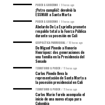
PODER & GOBIERNO
9 horas ago
¡Petro cumplió!: devolvió la
ESSMAR a Santa Marta
PODER & GOBIERNO
9 horas ago
Abelardo De La Espriella promete
respaldo total a la Fuerza Pública
durante su posesión en Cali
GEOPOLÍTICA PARROQUIAL
10 horas ago
De Miguel Pinedo a Honorio
Henríquez: dos generaciones de
una familia en la Presidencia del
Senado
TERRITORIO & PODER
11 horas ago
Carlos Pinedo lleva la
representación de Santa Marta a
la posesión presidencial en Cali
TERRITORIO & PODER
11 horas ago
Carlos Mario Farelo acompaña el
inicio de una nueva etapa para
Colombia