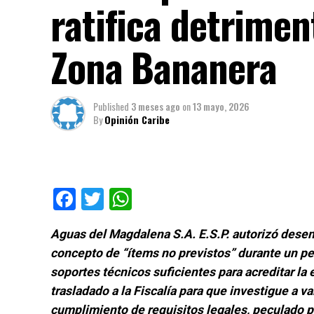
ratifica detrime
Zona Bananera
Published
3 meses ago
on
13 mayo, 2026
By
Opinión Caribe
Facebook
Twitter
WhatsApp
Aguas del Magdalena S.A. E.S.P. autorizó des
concepto de “ítems no previstos” durante un pe
soportes técnicos suficientes para acreditar la 
trasladado a la Fiscalía para que investigue a v
cumplimiento de requisitos legales, peculado 