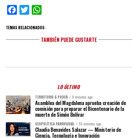
Facebook
Twitter
WhatsApp
TEMAS RELACIONADOS:
TAMBIÉN PUEDE GUSTARTE
LO ÚLTIMO
TERRITORIO & PODER
9 minutos ago
Asamblea del Magdalena aprueba creación de
comisión para preparar el Bicentenario de la
muerte de Simón Bolívar
GEOPOLÍTICA PARROQUIAL
55 minutos ago
Claudia Benavides Salazar — Ministerio de
Ciencia, Tecnología e Innovación