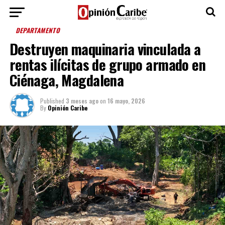
DEPARTAMENTO
Destruyen maquinaria vinculada a
rentas ilícitas de grupo armado en
Ciénaga, Magdalena
Published
3 meses ago
on
16 mayo, 2026
By
Opinión Caribe