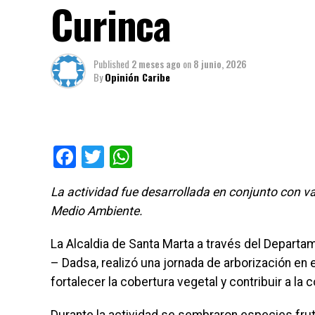
Curinca
Published
2 meses ago
on
8 junio, 2026
By
Opinión Caribe
Facebook
Twitter
WhatsApp
La actividad fue desarrollada en conjunto con v
Medio Ambiente.
La Alcaldia de Santa Marta a través del Departam
– Dadsa, realizó una jornada de arborización en 
fortalecer la cobertura vegetal y contribuir a l