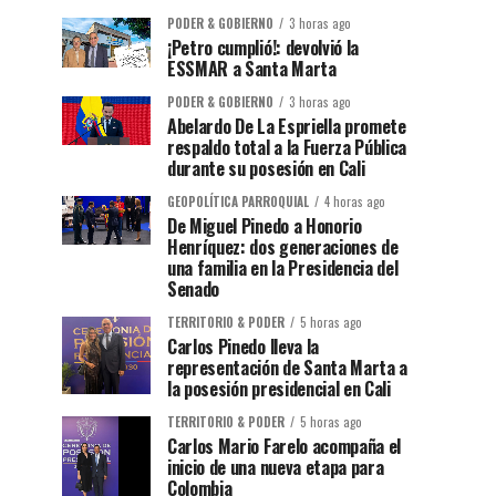
PODER & GOBIERNO
3 horas ago
¡Petro cumplió!: devolvió la
ESSMAR a Santa Marta
PODER & GOBIERNO
3 horas ago
Abelardo De La Espriella promete
respaldo total a la Fuerza Pública
durante su posesión en Cali
GEOPOLÍTICA PARROQUIAL
4 horas ago
De Miguel Pinedo a Honorio
Henríquez: dos generaciones de
una familia en la Presidencia del
Senado
TERRITORIO & PODER
5 horas ago
Carlos Pinedo lleva la
representación de Santa Marta a
la posesión presidencial en Cali
TERRITORIO & PODER
5 horas ago
Carlos Mario Farelo acompaña el
inicio de una nueva etapa para
Colombia