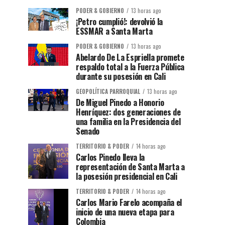
PODER & GOBIERNO
13 horas ago
¡Petro cumplió!: devolvió la
ESSMAR a Santa Marta
PODER & GOBIERNO
13 horas ago
Abelardo De La Espriella promete
respaldo total a la Fuerza Pública
durante su posesión en Cali
GEOPOLÍTICA PARROQUIAL
13 horas ago
De Miguel Pinedo a Honorio
Henríquez: dos generaciones de
una familia en la Presidencia del
Senado
TERRITORIO & PODER
14 horas ago
Carlos Pinedo lleva la
representación de Santa Marta a
la posesión presidencial en Cali
TERRITORIO & PODER
14 horas ago
Carlos Mario Farelo acompaña el
inicio de una nueva etapa para
Colombia