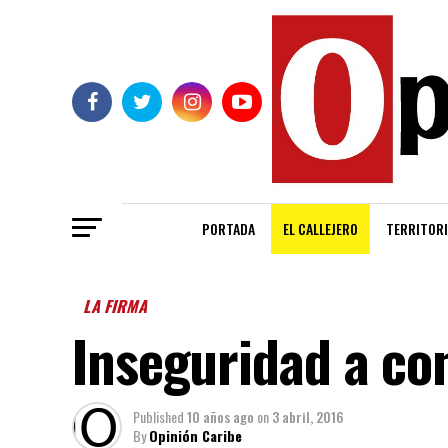
PORTADA
EL CALLEJERO
TERRITORI
LA FIRMA
Inseguridad a co
Published
10 años ago
on
3 abril, 2016
By
Opinión Caribe