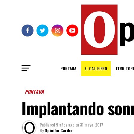
PORTADA
EL CALLEJERO
TERRITORI
PORTADA
Implantando sonr
Published
9 años ago
on
31 mayo, 2017
By
Opinión Caribe