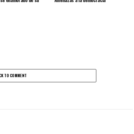
se enamorado de su
Amenazas a la democracia
CK TO COMMENT