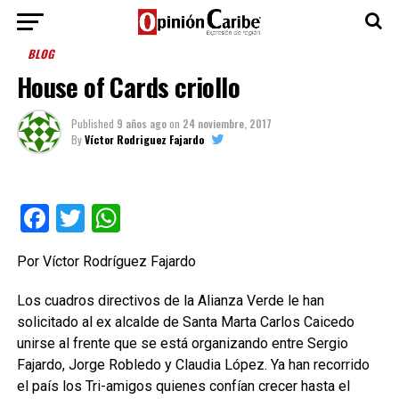
BLOG
House of Cards criollo
Published
9 años ago
on
24 noviembre, 2017
By
Víctor Rodriguez Fajardo
Facebook
Twitter
WhatsApp
Por Víctor Rodríguez Fajardo
Los cuadros directivos de la Alianza Verde le han
solicitado al ex alcalde de Santa Marta Carlos Caicedo
unirse al frente que se está organizando entre Sergio
Fajardo, Jorge Robledo y Claudia López. Ya han recorrido
el país los Tri-amigos quienes confían crecer hasta el