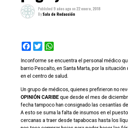
Published
9 años ago
on
22 enero, 2018
By
Sala de Redacción
Facebook
Twitter
WhatsApp
Inconforme se encuentra el personal médico que l
barrio Pescaíto, en Santa Marta, por la situació
en el centro de salud.
Un grupo de médicos, quienes prefirieron no reve
OPINIÓN CARIBE
que desde el mes de diciembre 
fecha tampoco han consignado las cesantías del
A esto se suma la falta de insumos en el puesto
cercanas a traer desde tapabocas hasta los líqu