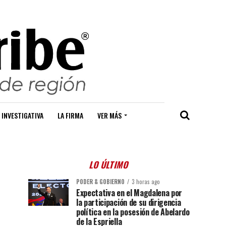
 INVESTIGATIVA
LA FIRMA
VER MÁS
LO ÚLTIMO
PODER & GOBIERNO
3 horas ago
Expectativa en el Magdalena por
la participación de su dirigencia
política en la posesión de Abelardo
de la Espriella