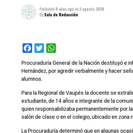
Published
8 años ago
on
2 agosto, 2018
By
Sala de Redacción
Facebook
Twitter
WhatsApp
Procuraduría General de la Nación destituyó e in
Hernández, por agredir verbalmente y hacer señ
alumnos.
Para la Regional de Vaupés la docente se extral
estudiante, de 14 años e integrante de la comuni
quien responsabilizaba permanentemente por la
salón de clase o en el colegio, ubicado en zona r
La Procuraduría determinó que en algunas ocasio