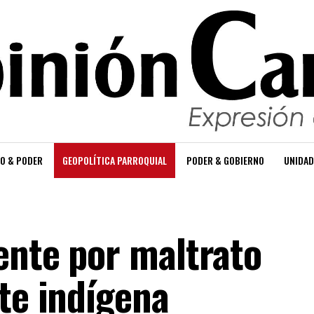
O & PODER
GEOPOLÍTICA PARROQUIAL
PODER & GOBIERNO
UNIDAD
ente por maltrato
te indígena