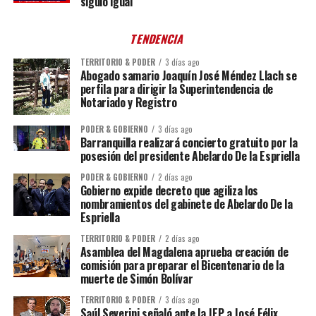
siguió igual
TENDENCIA
TERRITORIO & PODER
3 días ago
Abogado samario Joaquín José Méndez Llach se
perfila para dirigir la Superintendencia de
Notariado y Registro
PODER & GOBIERNO
3 días ago
Barranquilla realizará concierto gratuito por la
posesión del presidente Abelardo De la Espriella
PODER & GOBIERNO
2 días ago
Gobierno expide decreto que agiliza los
nombramientos del gabinete de Abelardo De la
Espriella
TERRITORIO & PODER
2 días ago
Asamblea del Magdalena aprueba creación de
comisión para preparar el Bicentenario de la
muerte de Simón Bolívar
TERRITORIO & PODER
3 días ago
Saúl Severini señaló ante la JEP a José Félix