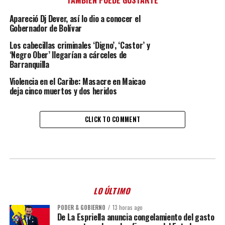
TAMBIÉN PUEDE GUSTARTE
Apareció Dj Dever, así lo dio a conocer el
Gobernador de Bolívar
Los cabecillas criminales ‘Digno’, ‘Castor’ y
‘Negro Ober’ llegarían a cárceles de
Barranquilla
Violencia en el Caribe: Masacre en Maicao
deja cinco muertos y dos heridos
CLICK TO COMMENT
LO ÚLTIMO
PODER & GOBIERNO
13 horas ago
De La Espriella anuncia congelamiento del gasto