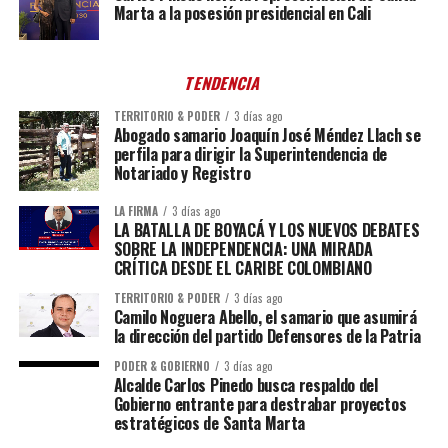
Marta a la posesión presidencial en Cali
TENDENCIA
TERRITORIO & PODER
3 días ago
Abogado samario Joaquín José Méndez Llach se
perfila para dirigir la Superintendencia de
Notariado y Registro
LA FIRMA
3 días ago
LA BATALLA DE BOYACÁ Y LOS NUEVOS DEBATES
SOBRE LA INDEPENDENCIA: UNA MIRADA
CRÍTICA DESDE EL CARIBE COLOMBIANO
TERRITORIO & PODER
3 días ago
Camilo Noguera Abello, el samario que asumirá
la dirección del partido Defensores de la Patria
PODER & GOBIERNO
3 días ago
Alcalde Carlos Pinedo busca respaldo del
Gobierno entrante para destrabar proyectos
estratégicos de Santa Marta