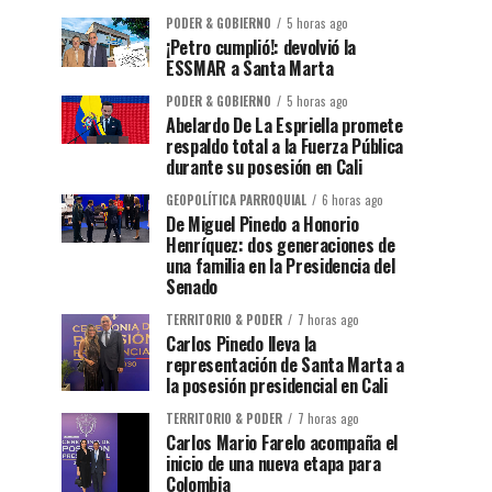
PODER & GOBIERNO
5 horas ago
¡Petro cumplió!: devolvió la
ESSMAR a Santa Marta
PODER & GOBIERNO
5 horas ago
Abelardo De La Espriella promete
respaldo total a la Fuerza Pública
durante su posesión en Cali
GEOPOLÍTICA PARROQUIAL
6 horas ago
De Miguel Pinedo a Honorio
Henríquez: dos generaciones de
una familia en la Presidencia del
Senado
TERRITORIO & PODER
7 horas ago
Carlos Pinedo lleva la
representación de Santa Marta a
la posesión presidencial en Cali
TERRITORIO & PODER
7 horas ago
Carlos Mario Farelo acompaña el
inicio de una nueva etapa para
Colombia