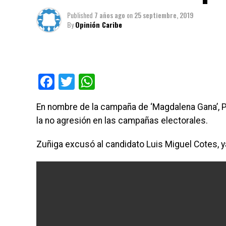
Published
7 años ago
on
25 septiembre, 2019
By
Opinión Caribe
Facebook
Twitter
WhatsApp
En nombre de la campaña de ‘Magdalena Gana’, Pri
la no agresión en las campañas electorales.
Zuñiga excusó al candidato Luis Miguel Cotes, 