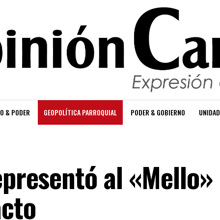
O & PODER
GEOPOLÍTICA PARROQUIAL
PODER & GOBIERNO
UNIDAD
epresentó al «Mello»
acto