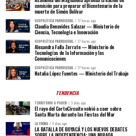
Asamblea del Magdalena aprueba creación de
comisión para preparar el Bicentenario de la
muerte de Simón Bolívar
GEOPOLÍTICA PARROQUIAL
17 horas ago
Claudia Benavides Salazar — Ministerio de
Ciencia, Tecnología e Innovación
GEOPOLÍTICA PARROQUIAL
17 horas ago
Alexandra Falla Zerrate — Ministerio de
Tecnologías de la Información y las
Comunicaciones
GEOPOLÍTICA PARROQUIAL
17 horas ago
Natalia López Fuentes — Ministerio del Trabajo
TENDENCIA
TERRITORIO & PODER
3 días ago
El rayo del CortoCircuito volvió a caer sobre
Santa Marta durante las Fiestas del Mar
LA FIRMA
2 días ago
LA BATALLA DE BOYACÁ Y LOS NUEVOS DEBATES
SOBRE LA INDEPENDENCIA: UNA MIRADA