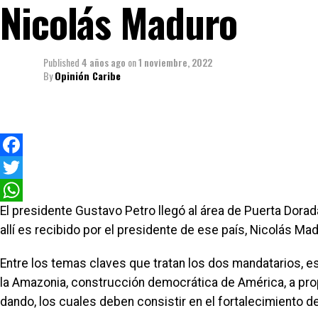
Nicolás Maduro
Published
4 años ago
on
1 noviembre, 2022
By
Opinión Caribe
Facebook
Twitter
El presidente Gustavo Petro llegó al área de Puerta Dorad
WhatsApp
allí es recibido por el presidente de ese país, Nicolás Ma
Entre los temas claves que tratan los dos mandatarios, es
la Amazonia, construcción democrática de América, a pro
dando, los cuales deben consistir en el fortalecimiento