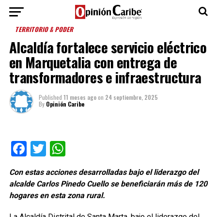
TERRITORIO & PODER
Alcaldía fortalece servicio eléctrico
en Marquetalia con entrega de
transformadores e infraestructura
Published
11 meses ago
on
24 septiembre, 2025
By
Opinión Caribe
Facebook
Twitter
WhatsApp
Con estas acciones desarrolladas bajo el liderazgo del
alcalde Carlos Pinedo Cuello se beneficiarán más de 120
hogares en esta zona rural.
La Alcaldía Distrital de Santa Marta, bajo el liderazgo del