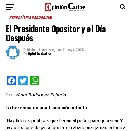
GEOPOLÍTICA PARROQUIAL
El Presidente Opositor y el Día
Después
Published
3 meses ago
on
11 mayo, 2026
By
Opinión Caribe
Facebook
Twitter
WhatsApp
Por:
Víctor Rodríguez Fajardo
La herencia de una transición infinita
Hay líderes políticos que llegan al poder para gobernar. Y
hay otros que llegan al poder sin abandonar jamás la lógica