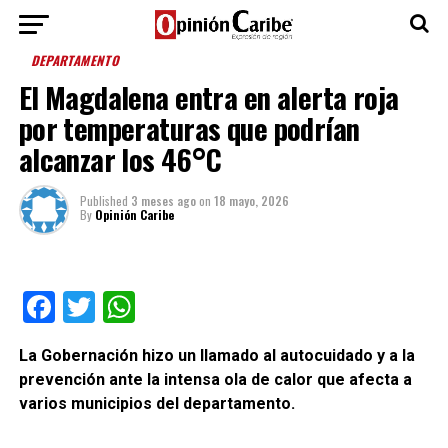
DEPARTAMENTO
El Magdalena entra en alerta roja
por temperaturas que podrían
alcanzar los 46°C
Published
3 meses ago
on
18 mayo, 2026
By
Opinión Caribe
Facebook
Twitter
WhatsApp
La Gobernación hizo un llamado al autocuidado y a la
prevención ante la intensa ola de calor que afecta a
varios municipios del departamento.