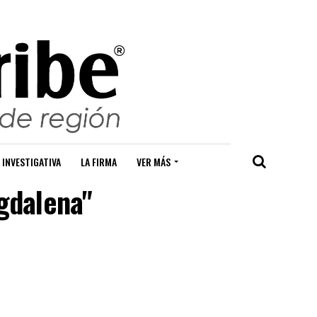
 INVESTIGATIVA
LA FIRMA
VER MÁS
agdalena"