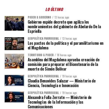
LO ÚLTIMO
PODER & GOBIERNO
13 horas ago
Gobierno expide decreto que agiliza los
nombramientos del gabinete de Abelardo De la
Espriella
GEOPOLÍTICA PARROQUIAL
13 horas ago
Los pactos de la política y el paramilitarismo en
el Magdalena
TERRITORIO & PODER
18 horas ago
Asamblea del Magdalena aprueba creación de
comisión para preparar el Bicentenario de la
muerte de Simón Bolívar
GEOPOLÍTICA PARROQUIAL
19 horas ago
Claudia Benavides Salazar — Ministerio de
Ciencia, Tecnología e Innovación
GEOPOLÍTICA PARROQUIAL
19 horas ago
Alexandra Falla Zerrate — Ministerio de
Tecnologías de la Información y las
Comunicaciones