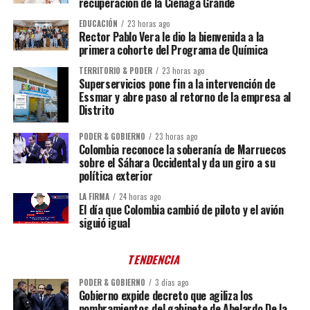
recuperación de la Ciénaga Grande
EDUCACIÓN
23 horas ago
Rector Pablo Vera le dio la bienvenida a la
primera cohorte del Programa de Química
TERRITORIO & PODER
23 horas ago
Superservicios pone fin a la intervención de
Essmar y abre paso al retorno de la empresa al
Distrito
PODER & GOBIERNO
23 horas ago
Colombia reconoce la soberanía de Marruecos
sobre el Sáhara Occidental y da un giro a su
política exterior
LA FIRMA
24 horas ago
El día que Colombia cambió de piloto y el avión
siguió igual
TENDENCIA
PODER & GOBIERNO
3 días ago
Gobierno expide decreto que agiliza los
nombramientos del gabinete de Abelardo De la