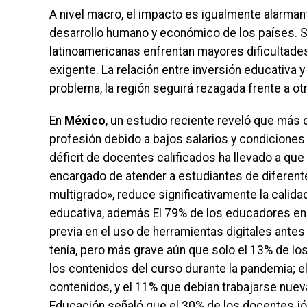
A nivel macro, el impacto es igualmente alarmant
desarrollo humano y económico de los países. 
latinoamericanas enfrentan mayores dificultad
exigente. La relación entre inversión educativa
problema, la región seguirá rezagada frente a o
En
México
, un estudio reciente reveló que más
profesión debido a bajos salarios y condiciones 
déficit de docentes calificados ha llevado a q
encargado de atender a estudiantes de diferen
multigrado», reduce significativamente la calid
educativa, además El 79% de los educadores en
previa en el uso de herramientas digitales antes 
tenía, pero más grave aún que solo el 13% de l
los contenidos del curso durante la pandemia; e
contenidos, y el 11% que debían trabajarse nue
Educación señaló que el 30% de los docentes j