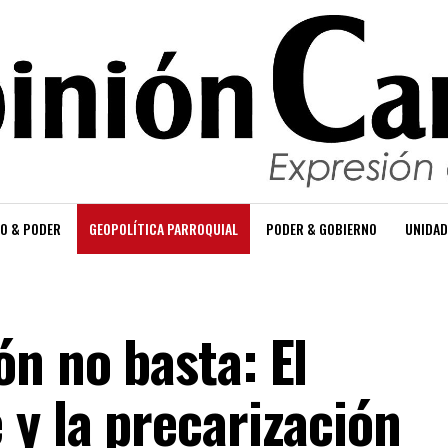
O & PODER
GEOPOLÍTICA PARROQUIAL
PODER & GOBIERNO
UNIDAD
n no basta: El
 y la precarización