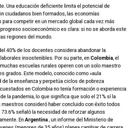
e. Una educación deficiente limita el potencial de
Sin ciudadanos bien formados, las economías
es para competir en un mercado global cada vez más
 y progreso socioeconómico es clara: si no se aborda este
tras regiones del mundo.
 del 40% de los docentes considera abandonar la
laborales insostenibles. Por su parte, en
Colombia
, el
ue muchas escuelas rurales operen con un solo maestro
tes grados. Este modelo, conocido como «aula
ad de la enseñanza y perpetúa ciclos de pobreza
cuestados en Colombia no tenía formación o experiencia
de la pandemia, lo que significa que solo el 21% sí la
os maestros consideró haber concluido con éxito todos
l 73.6% señaló la necesidad de reforzar algunos
vamente. En
Argentina
, un informe del Ministerio de
óvenes (menores de 35 años) planea cambiar de carrera