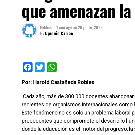
que amenazan la
Published
1 año ago
on
26 junio, 2025
By
Opinión Caribe
Facebook
Twitter
WhatsApp
Por: Harold Castañeda Robles
Cada año, más de 300.000 docentes abandonan 
recientes de organismos internacionales como l
Este fenómeno no es solo un problema laboral pa
precedentes que compromete el desarrollo hum
donde la educación es el motor del progreso, la